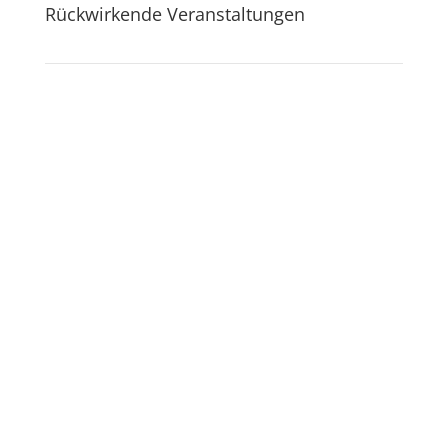
Rückwirkende Veranstaltungen
05
August
Stadtspaziergang: Junge Stadt
in alten Mauern – Waiblingen
5. August 2026
16:00 - 18:00
Galerie Stihl, Eva Mayr-
Stihl-Platz 1, Waiblingen
Führung
22
Juli