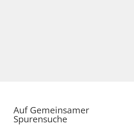
Salzburg: Liber iocalium – Der
Brautschatz der Antonia Visconti
als Spiegel für interregionale
Mobilität im MittelalterPP
7. Oktober 2026
18:00 - 19:30
Hauptstaatsarchiv
Stuttgart
Vortrag mit Buchvorstellung
Auf Gemeinsamer
Spurensuche