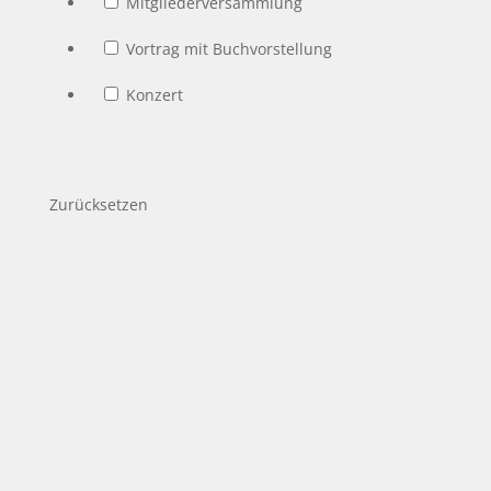
Mitgliederversammlung
Vortrag mit Buchvorstellung
Konzert
Zurücksetzen
12
September
Staufisches Erbe an Neckar, Jagst
und Kocher: Bad Friedrichshall und
Bad Wimpfen
12. September 2026
8:00 - 19:00
Abfahrt: Stuttgart,
Konrad-Adenauer-Straße, Parkbucht beim Haus der