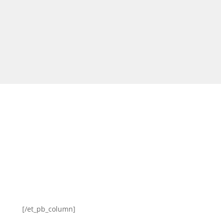
von dem jungen ...
[/et_pb_column]