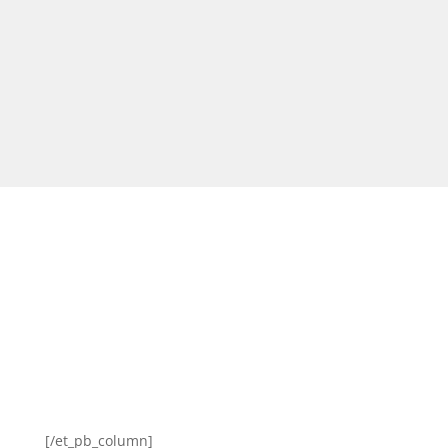
Zur Zeit gibt es keine bevorstehenden
Veranstaltungen.
[/et_pb_column]