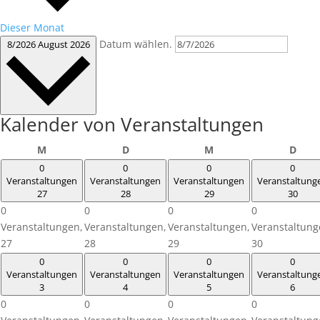
Dieser Monat
Datum wählen.
8/2026
August 2026
Kalender von Veranstaltungen
Montag
Dienstag
Mittwoch
Donn
M
D
M
D
0
0
0
0
Veranstaltungen
Veranstaltungen
Veranstaltungen
Veranstaltung
27
28
29
30
0
0
0
0
Veranstaltungen,
Veranstaltungen,
Veranstaltungen,
Veranstaltung
27
28
29
30
0
0
0
0
Veranstaltungen
Veranstaltungen
Veranstaltungen
Veranstaltung
3
4
5
6
0
0
0
0